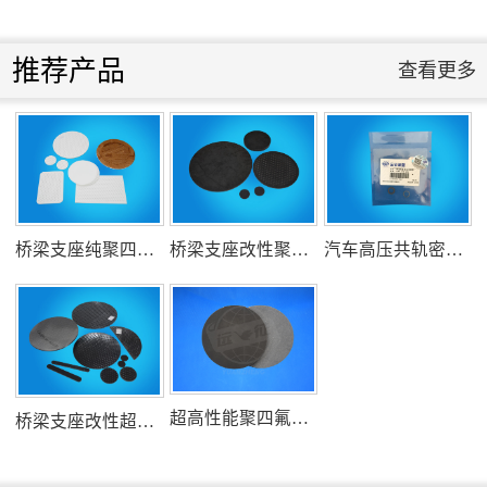
式...
推荐产品
查看更多
氟塑料行业兴氟沙龙...
组织客户体验深州蜜桃采摘...
衡水市委书记新项目开发参观...
桥梁支座纯聚四氟乙烯滑板
桥梁支座改性聚四氟乙烯滑板
汽车高压共轨密封圈
消防小组训练...
衡水安全局长参观...
超高性能聚四氟乙烯滑板
桥梁支座改性超高分子量聚乙烯滑板