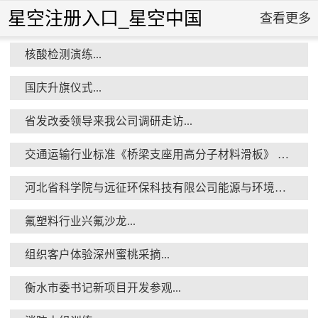
星空注册入口_星空中国
查看更多
核酸检测演练...
国庆升旗仪式...
省发改委领导来我公司调研走访...
交通运输行业标准《桥梁支座用高分子材料滑板》 送审稿审查会在京召开...
河北省科学院与远征环保科技有限公司能源与环境新材料成果转化基地签约暨揭牌仪式...
氟塑料行业兴氟沙龙...
组织客户体验深州蜜桃采摘...
衡水市委书记新项目开发参观...