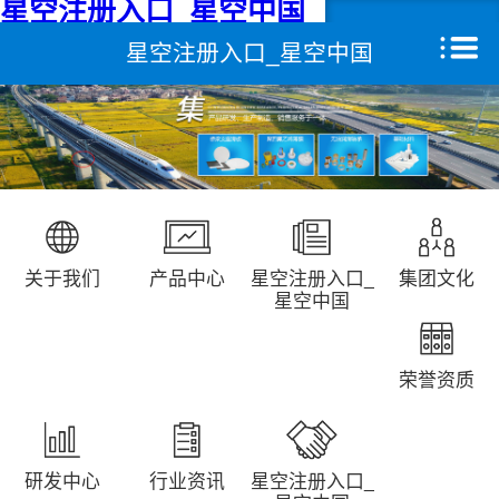
星空注册入口_星空中国
星空注册入口_星空中国
星空注册入口_星空
中国
关于我们
产品中心
远征研发中心
关于我们
产品中心
星空注册入口_
集团文化
星空中国
创新能力
集团文化
荣誉资质
荣誉资质
新闻动态
研发中心
行业资讯
星空注册入口_